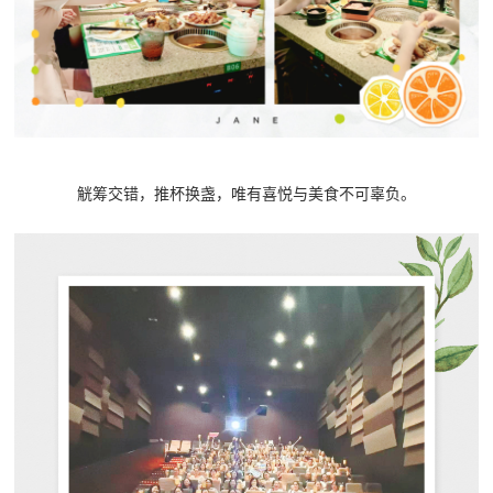
觥筹交错，推杯换盏，唯有喜悦与美食不可辜负。